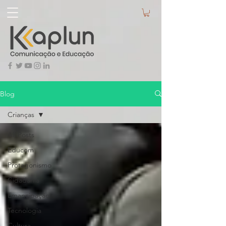
Blog
Crianças
All Posts
Educom
Protagonismo
Cidadania
Emancipação
Tecnologia
Cultura