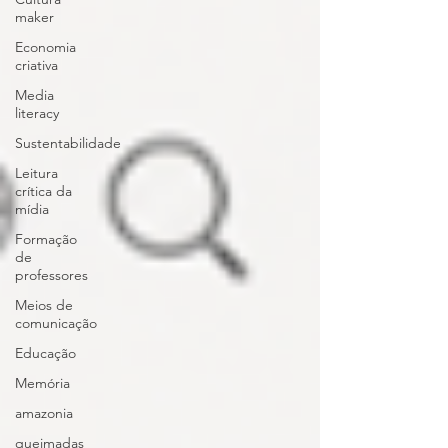
maker
Economia
criativa
Media
literacy
Sustentabilidade
Leitura
crítica da
mídia
Formação
de
professores
Meios de
comunicação
Educação
Memória
amazonia
queimadas