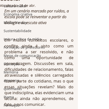
Atualizado:
28 de abr.
Cultura maker
Em um cenário marcado por ruídos, a 
Economia criativa
escola pode se reinventar a partir do 
diálogo e da escuta ativa
Media literacy
Sustentabilidade
Leitura crítica da mídia
Em muitos contextos escolares, o 
conflito ainda é visto como um 
Formação de professores
problema a ser resolvido, e não 
Meios de comunicação
como uma oportunidade de 
aprendizagem. Discussões em sala, 
Educação
dificuldades de relacionamento, falas 
Memória
atravessadas e silêncios carregados 
amazonia
fazem parte do cotidiano, mas o que 
essas situações revelam? Mais do 
queimadas
que indisciplina, elas evidenciam uma 
Ibama
lacuna: ainda não aprendemos, de 
fato, a nos comunicar.
Formação