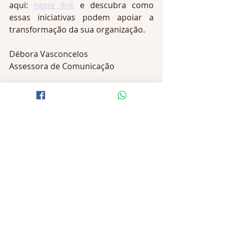
aqui: 
neste link
e descubra como 
essas iniciativas podem apoiar a 
transformação da sua organização. 
Débora Vasconcelos
Assessora de Comunicação
#ComunicaçãoNãoViolenta
#CulturaDoCuidado
#QualidadeDeVida
#DesenvolvimentoHumano
#HistóriasDeVida
News
educação
educadores
escolas
Educação
Formação
Educom