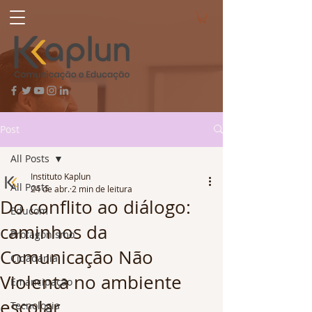
Post
All Posts
Instituto Kaplun
All Posts
24 de abr.
2 min de leitura
Do conflito ao diálogo:
Educom
caminhos da
Protagonismo
Comunicação Não
Cidadania
Violenta no ambiente
Emancipação
escolar
Tecnologia