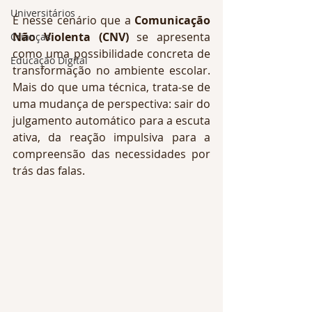
Universitários
É nesse cenário que a 
Comunicação 
Não Violenta (CNV)
 se apresenta 
Crianças
como uma possibilidade concreta de 
Educação Digital
transformação no ambiente escolar. 
Mais do que uma técnica, trata-se de 
uma mudança de perspectiva: sair do 
julgamento automático para a escuta 
ativa, da reação impulsiva para a 
compreensão das necessidades por 
trás das falas.