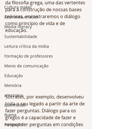
da filosofia grega, uma das vertentes 
Cultura maker
para a construção de nossas bases 
teóricas, encontraremos o diálogo 
Economia criativa
como princípio de vida e de 
Media literacy
educação. 
Sustentabilidade
Leitura crítica da mídia
Formação de professores
Meios de comunicação
Educação
Memória
amazonia
Sócrates, por exemplo, desenvolveu 
toda o seu legado a partir da arte de 
queimadas
fazer perguntas. Diálogo para os 
Ibama
gregos é a capacidade de fazer e 
responder perguntas em condições 
Formação