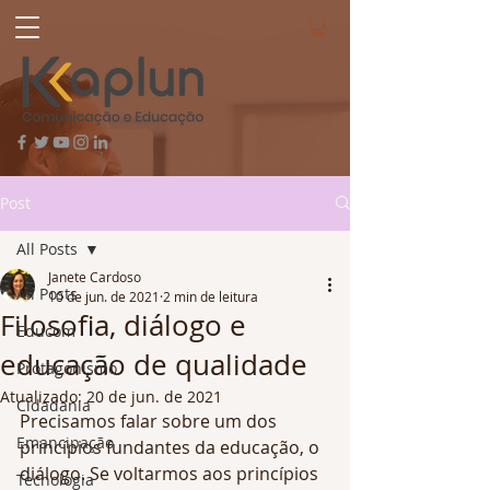
Post
All Posts
Janete Cardoso
All Posts
10 de jun. de 2021
2 min de leitura
Filosofia, diálogo e
Educom
educação de qualidade
Protagonismo
Atualizado:
20 de jun. de 2021
Cidadania
Precisamos falar sobre um dos 
Emancipação
princípios fundantes da educação, o 
diálogo. Se voltarmos aos princípios 
Tecnologia