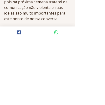
pois na próxima semana tratarei de 
comunicação não violenta e suas 
ideias são muito importantes para 
este ponto de nossa conversa.
Na semana passada escrevi: 
o que 
levar em consideração na hora de 
matricular o seu filho
. 
Leia na neste 
link
Prof.ª Dr.ª Janete Cardoso 
Professora, mentora educacional, 
pedagoga, doutora em educação pela 
PUCRS
projeto de vida
escolhas
escolha profissional