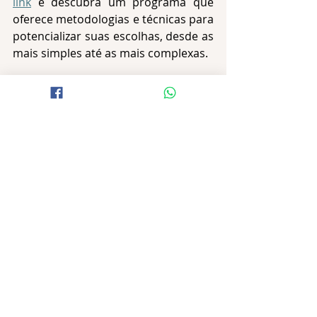
link
 e descubra um programa que 
oferece metodologias e técnicas para 
potencializar suas escolhas, desde as 
mais simples até as mais complexas. 
Débora Vasconcelos
Assessora de Comunicação
#CarreirasEEscolhas
#ProjetoDeVida
#Autoconhecimento
#FuturoProfissional
News
Formação
Educação