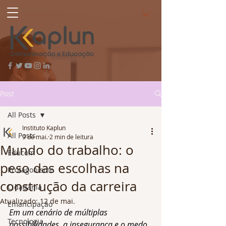
Post
All Posts
Instituto Kaplun
All Posts
9 de mai.
2 min de leitura
Mundo do trabalho: o
Educom
peso das escolhas na
Protagonismo
construção da carreira
Cidadania
Atualizado:
12 de mai.
Emancipação
Em um cenário de múltiplas 
Tecnologia
possibilidades, a insegurança e o medo 