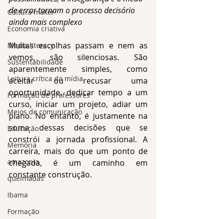
de errar tornam o processo decisório 
Cultura maker
ainda mais complexo
Economia criativa
Muitas escolhas passam e nem as 
Media literacy
vemos, são silenciosas. São 
Sustentabilidade
aparentemente simples, como 
Leitura crítica da mídia
aceitar ou recusar uma 
oportunidade, dedicar tempo a um 
Formação de professores
curso, iniciar um projeto, adiar um 
Meios de comunicação
plano. No entanto, é justamente na 
soma dessas decisões que se 
Educação
constrói a jornada profissional. A 
Memória
carreira, mais do que um ponto de 
amazonia
chegada, é um caminho em 
constante construção.
queimadas
Ibama
Formação