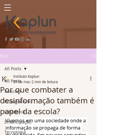
Post
All Posts
Instituto Kaplun
All Posts
31 de mai.
2 min de leitura
Por que combater a
Educom
desinformação também é
Protagonismo
papel da escola?
Cidadania
Vivemos em uma sociedade onde a 
Emancipação
informação se propaga de forma 
Tecnologia
muito rápida. Em poucos segundos, 