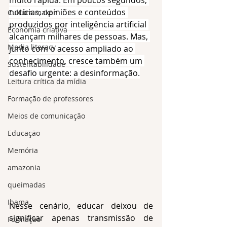
notícias, opiniões e conteúdos 
Cultura maker
produzidos por inteligência artificial 
Economia criativa
alcançam milhares de pessoas. Mas, 
Media literacy
junto com o acesso ampliado ao 
conhecimento, cresce também um 
Sustentabilidade
desafio urgente: a desinformação.
Leitura crítica da mídia
Formação de professores
Meios de comunicação
Educação
Memória
amazonia
queimadas
Ibama
Nesse cenário, educar deixou de 
significar apenas transmissão de 
Formação