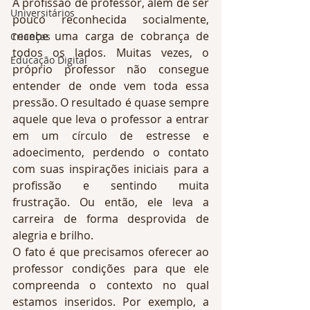
A profissão de professor, além de ser 
Universitários
pouco reconhecida socialmente, 
recebe uma carga de cobrança de 
Crianças
todos os lados. Muitas vezes, o 
Educação Digital
próprio professor não consegue 
entender de onde vem toda essa 
pressão. O resultado é quase sempre 
aquele que leva o professor a entrar 
em um círculo de estresse e 
adoecimento, perdendo o contato 
com suas inspirações iniciais para a 
profissão e sentindo muita 
frustração. Ou então, ele leva a 
carreira de forma desprovida de 
alegria e brilho.
O fato é que precisamos oferecer ao 
professor condições para que ele 
compreenda o contexto no qual 
estamos inseridos. Por exemplo, a 