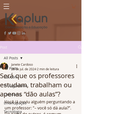
Post
All Posts
Janete Cardoso
All Posts
28 de jul. de 2024
2 min de leitura
Será que os professores
Educom
estudam, trabalham ou
Protagonismo
apenas “dão aulas”?
Cidadania
Você já ouviu alguém perguntando a 
Emancipação
um professor: “– você só dá aula?”. 
Tecnologia
Da parte de outros, é comum 