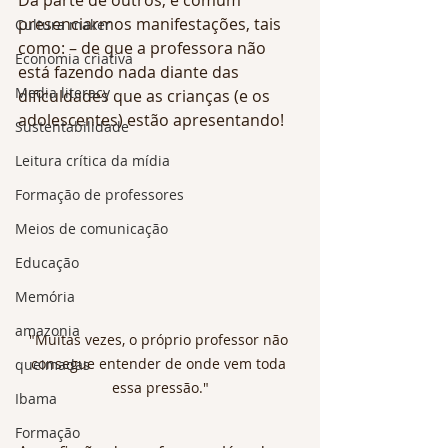
presenciarmos manifestações, tais 
Cultura maker
como: – de que a professora não 
Economia criativa
está fazendo nada diante das 
Media literacy
dificuldades que as crianças (e os 
adolescentes) estão apresentando!
Sustentabilidade
Leitura crítica da mídia
Formação de professores
Meios de comunicação
Educação
Memória
amazonia
"Muitas vezes, o próprio professor não 
consegue entender de onde vem toda 
queimadas
essa pressão."
Ibama
Formação