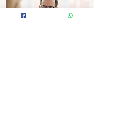
28 de jul. de 2024
∙
2
min
Será que os professores
estudam, trabalham ou
apenas “dão aulas”?
Vivemos em uma
sociedade de
desempenho, na qual as
pessoas se submetem
voluntariamente às
demandas de
produtividade. Concorda?