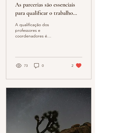
As parcerias são essenciais
para qualificar o trabalho
com as infâncias
A qualificação dos
professores e
coordenadores é
fundamental para que o
trabalho diário possa
corresponder ao que os
teóricos e a legislação
73
0
2