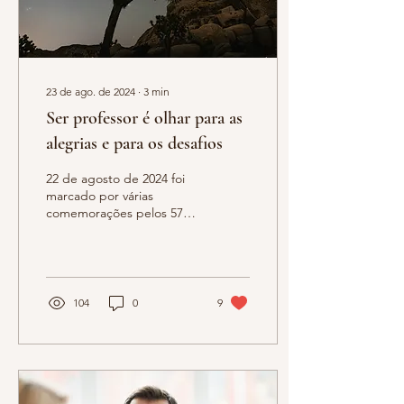
23 de ago. de 2024
∙
3
min
Ser professor é olhar para as
alegrias e para os desafios
22 de agosto de 2024 foi
marcado por várias
comemorações pelos 57
anos de existência do
Centro Universitário do
Distrito Federal, o UDF....
104
0
9