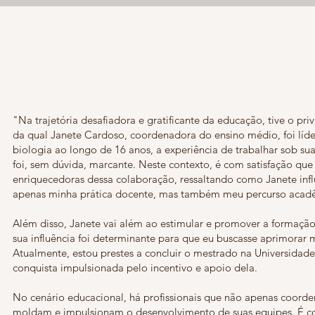
"Na trajetória desafiadora e gratificante da educação, tive o priv
da qual Janete Cardoso, coordenadora do ensino médio, foi líd
biologia ao longo de 16 anos, a experiência de trabalhar sob s
foi, sem dúvida, marcante. Neste contexto, é com satisfação que
enriquecedoras dessa colaboração, ressaltando como Janete inf
apenas minha prática docente, mas também meu percurso acad
Além disso, Janete vai além ao estimular e promover a formaçã
sua influência foi determinante para que eu buscasse aprimorar
Atualmente, estou prestes a concluir o mestrado na Universidade
conquista impulsionada pelo incentivo e apoio dela.
No cenário educacional, há profissionais que não apenas coor
moldam e impulsionam o desenvolvimento de suas equipes. É c