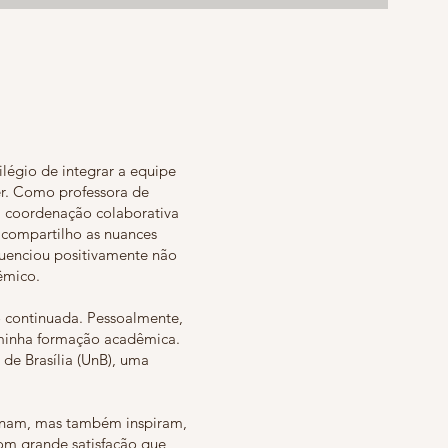
ilégio de integrar a equipe
er. Como professora de
ua coordenação colaborativa
 compartilho as nuances
luenciou positivamente não
êmico.
o continuada. Pessoalmente,
 minha formação acadêmica.
 de Brasília (UnB), uma
denam, mas também inspiram,
om grande satisfação que