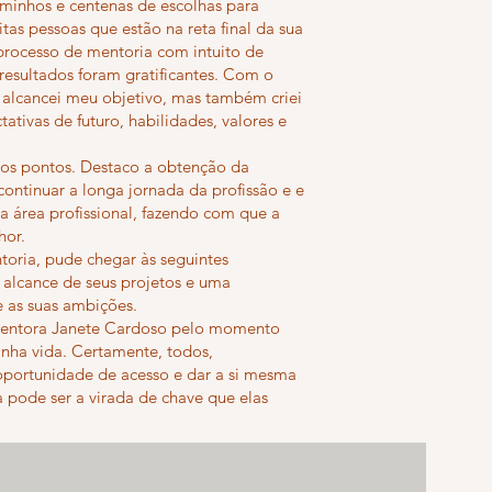
aminhos e centenas de escolhas para
as pessoas que estão na reta final da sua
 processo de mentoria com intuito de
resultados foram gratificantes. Com o
 alcancei meu objetivo, mas também criei
tivas de futuro, habilidades, valores e
sos pontos. Destaco a obtenção da
continuar a longa jornada da profissão e e
a área profissional, fazendo com que a
hor.
toria, pude chegar às seguintes
o alcance de seus projetos e uma
e as suas ambições.
mentora Janete Cardoso pelo momento
inha vida. Certamente, todos,
oportunidade de acesso e dar a si mesma
a pode ser a virada de chave que elas