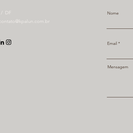
a / DF
Nome
contato@kpalun.com.br
Email
Mensagem