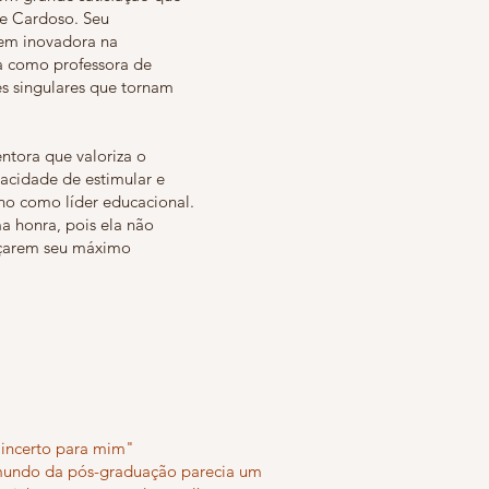
te Cardoso. Seu
em inovadora na
a como professora de
s singulares que tornam
tora que valoriza o
pacidade de estimular e
ho como líder educacional.
honra, pois ela não
nçarem seu máximo
 incerto para mim"
 mundo da pós-graduação parecia um