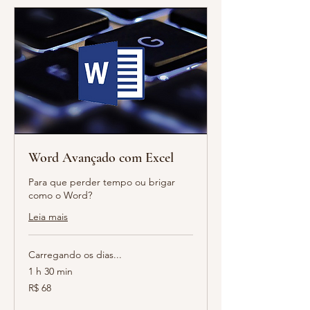
Word Avançado com Excel
Para que perder tempo ou brigar
como o Word?
Leia mais
Carregando os dias...
1 h 30 min
68
R$ 68
Reais
brasileiros