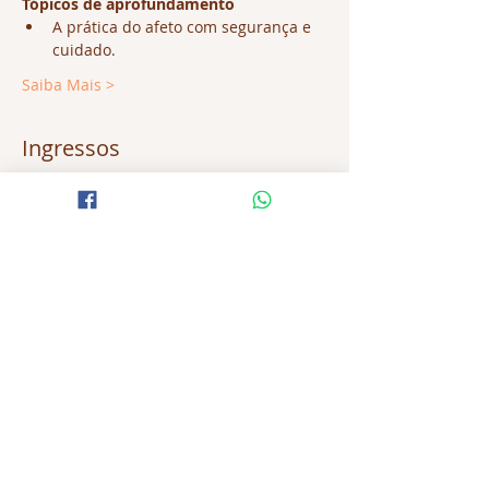
Tópicos de aprofundamento
A prática do afeto com segurança e 
cuidado.
Saiba Mais >
Ingressos
Esgotado
Tipo de ingresso
Integral corporativo
Mais informações
Preço
R$ 890,00
Esse evento está esgotado.