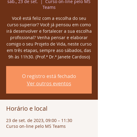
sáb., 23 de set.
  |  
Curso on-line pelo MS
Teams
Você está feliz com a escolha do seu
curso superior? Você já pensou em como
irá desenvolver e fortalecer a sua escolha
profissional? Venha pensar e elaborar
comigo o seu Projeto de Vida, neste curso
em três etapas, sempre aso sábados, das
9h às 11h30. (Prof.ª Dr.ª Janete Cardoso)
O registro está fechado
Ver outros eventos
Horário e local
23 de set. de 2023, 09:00 – 11:30
Curso on-line pelo MS Teams