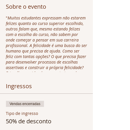
Sobre o evento
"
Muitos estudantes expressam não estarem
felizes quanto ao curso superior escolhido,
outros falam que, mesmo estando felizes
com a escolha do curso, não sabem por
onde começar a pensar em sua carreira
profissional. A felicidade é uma busca do ser
humano que precisa de ajuda. Como ser
feliz com tantas opções? O que precisa fazer
para desenvolver processos de escolhas
assertivas e construir a própria felicidade?
Estou lhe convidando para esta jornada.
Veja os detalhes abaixo".
Profa. Dra. Janete Cardoso
Ingressos
Doutora e mestre em Educação,
especialista em Supervisão Escolar,
graduada em Filosofia e Pedagogia.
Vendas encerradas
Especialista em dinâmica de grupos.
MBA em abordagem Sthem pela Harvard
Tipo de ingresso
University. Professora universitária.
50% de desconto
O curso acontece em três etapas, aos