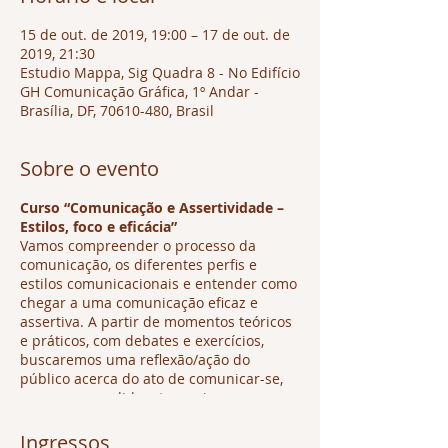
15 de out. de 2019, 19:00 – 17 de out. de
2019, 21:30
Estudio Mappa, Sig Quadra 8 - No Edifício
GH Comunicação Gráfica, 1º Andar -
Brasília, DF, 70610-480, Brasil
Sobre o evento
Curso “Comunicação e Assertividade –
Estilos, foco e eficácia”
Vamos compreender o processo da
comunicação, os diferentes perfis e
estilos comunicacionais e entender como
chegar a uma comunicação eficaz e
assertiva. A partir de momentos teóricos
e práticos, com debates e exercícios,
buscaremos uma reflexão/ação do
público acerca do ato de comunicar-se,
ser compreendido e ter mais segurança,
foco e autoestima em nosso dia a dia.
Ao final da atividade, as/os participantes
Ingressos