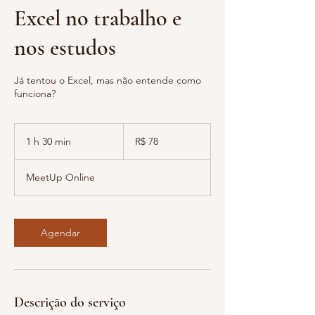
Excel no trabalho e
nos estudos
Já tentou o Excel, mas não entende como
funciona?
78
Reais
1 h 30 min
1
R$ 78
brasileiros
3
0
MeetUp Online
m
i
n
Agendar
Descrição do serviço