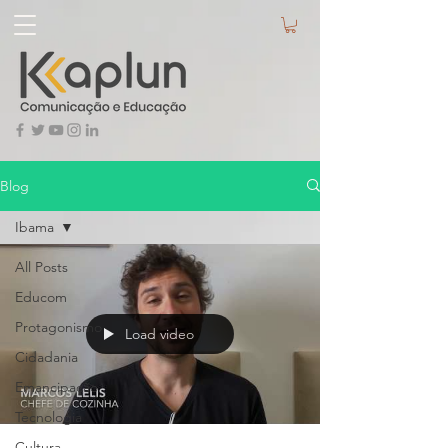
Blog
Ibama
All Posts
Educom
Protagonismo
Load video
Cidadania
Emancipação
Tecnologia
Cultura