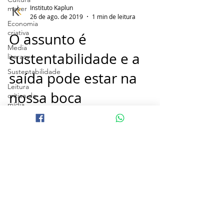
Instituto Kaplun
maker
26 de ago. de 2019
1 min de leitura
Economia
criativa
O assunto é
Media
sustentabilidade e a
literacy
Sustentabilidade
saída pode estar na
Leitura
nossa boca
crítica da
mídia
Formação
de
professores
Meios de
© 2026
by Kaplun®
comunicação
INSTITUTO KAPLUN DE
COMUNICAÇÃO E
Educação
EDUCAÇÃO
Memória
13.243.900
/0001-01
SGAS 905 – Edifício Central Park, Conjunto C,
amazonia
Bloco A, Sala 106
queimadas
ASA SUL - CEP.:
70390-050
, BRASÍLIA/DF