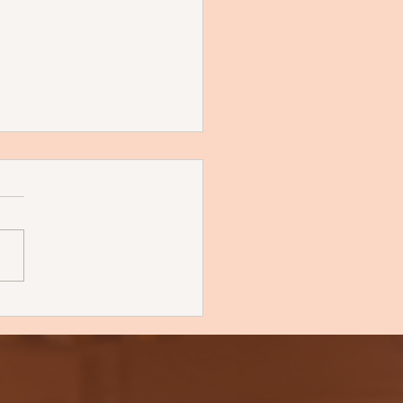
o das telas e o poder
ducação midiática