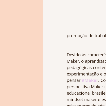
promoção de trabal
Devido às caracterí
Maker, o aprendiza
pedagógicas conte
experimentação e o
pensar 
#Maker
. C
perspectiva Maker 
educacional brasile
mindset maker é es
educadores do sécu