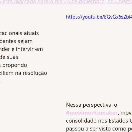
 está marcada para o dia 23 de novembro, no Colégio
https://youtu.be/EGvGx6sZbi
acionais atuais 
dantes sejam 
der e intervir em 
 de suas 
s propondo 
xiliem na resolução 
 
Nessa perspectiva, o 
#movimentomaker
, mov
consolidado nos Estados U
passou a ser visto como p