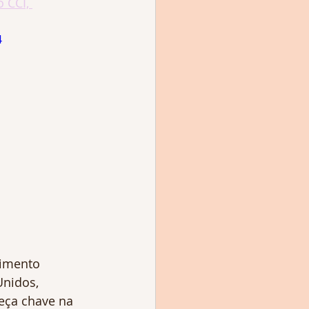
 CCI, 
4
imento 
nidos, 
eça chave na 