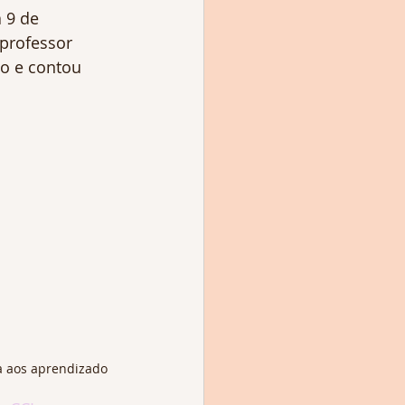
 9 de 
professor 
to e contou 
ia aos aprendizado