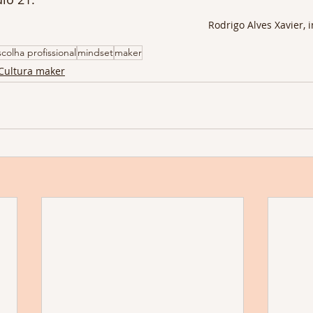
Rodrigo Alves Xavier, i
scolha profissional
mindset
maker
Cultura maker