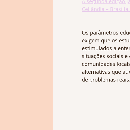
A segunda edição já
Ceilândia – Brasília.
Os parâmetros educ
exigem que os estu
estimulados a enten
situações sociais e
comunidades locai
alternativas que au
de problemas reais.