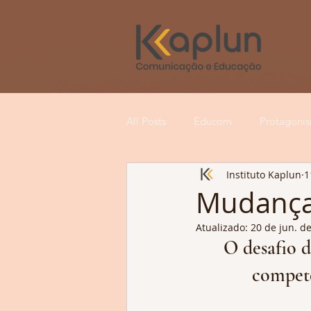
All Posts
Educom
Protagoni
Instituto Kaplun
1
Economia criativa
Media lit
Mudanças
Atualizado:
20 de jun. d
Meios de comunicação
Educ
O desafio d
competê
Universitários
Crianças