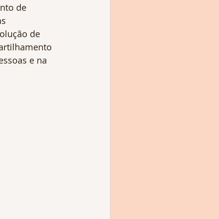
nto de 
s 
solução de 
artilhamento 
essoas e na 