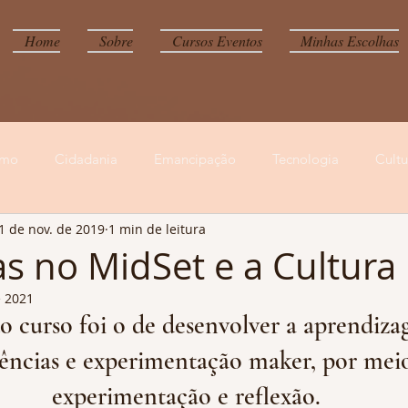
Home
Sobre
Cursos Eventos
Minhas Escolhas
smo
Cidadania
Emancipação
Tecnologia
Cult
1 de nov. de 2019
1 min de leitura
eracy
Sustentabilidade
Leitura crítica da mídia
Forma
 no MidSet e a Cultura
e 2021
ação
Memória
amazonia
queimadas
Ibama
o curso foi o de desenvolver a aprendiz
ncias e experimentação maker, por meio
Educação Digital
experimentação e reflexão.