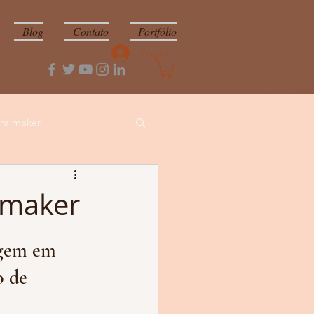
Blog
Contato
Portfólio
Login
ura maker
ção de professores
 maker
Formação
agem em 
 de 