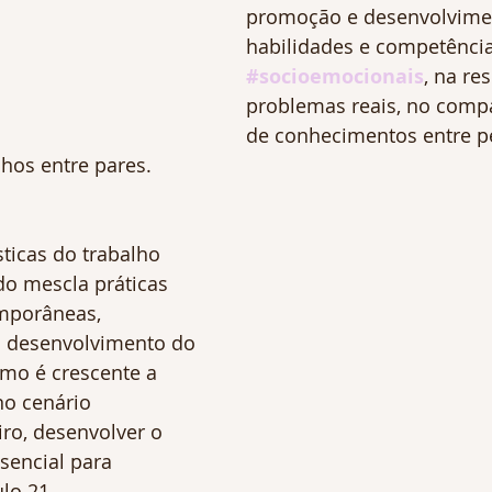
promoção e desenvolvime
habilidades e competência
#socioemocionais
, na re
problemas reais, no comp
de conhecimentos entre p
hos entre pares. 
sticas do trabalho 
do mescla práticas 
mporâneas, 
 desenvolvimento do 
omo é crescente a 
no cenário 
iro, desenvolver o 
sencial para 
lo 21.