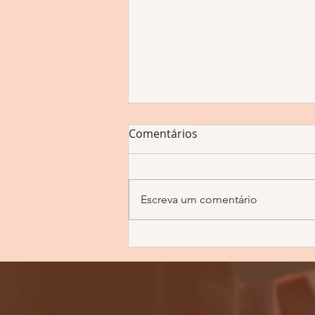
Comentários
Escreva um comentário
Por que combater a
desinformação também é
papel da escola?